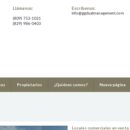
Llámanos:
Escríbenos:
info@ggdualmanagement.com
(809) 753-1021
(829) 986-0403
8299860403
nos
Propietarios
¿Quiénes somos?
Nueva página
Locales comerciales en venta