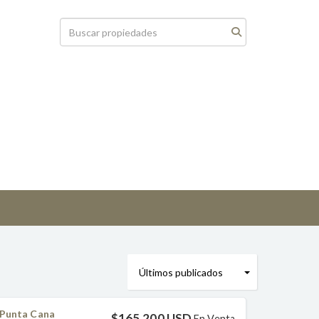
 Punta Cana
$165,200 USD
En Venta