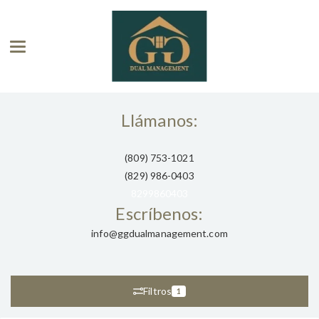
Toggle navigation
Llámanos:
(809) 753-1021
(829) 986-0403
8299860403
Escríbenos:
info@ggdualmanagement.com
Filtros
1