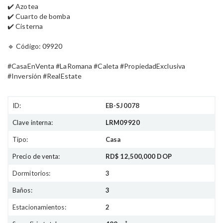
✔️ Azotea
✔️ Cuarto de bomba
✔️ Cisterna
🔹 Código: 09920
#CasaEnVenta #LaRomana #Caleta #PropiedadExclusiva
#Inversión #RealEstate
ID:
EB-SJ0078
Clave interna:
LRM09920
Tipo:
Casa
Precio de venta:
RD$ 12,500,000 DOP
Dormitorios:
3
Baños:
3
Estacionamientos:
2