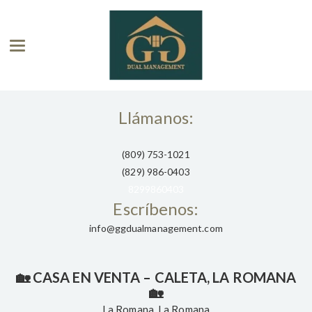
Toggle navigation
Llámanos:
(809) 753-1021
(829) 986-0403
8299860403
Escríbenos:
info@ggdualmanagement.com
🏡 CASA EN VENTA – CALETA, LA ROMANA
🏡
La Romana
,
La Romana