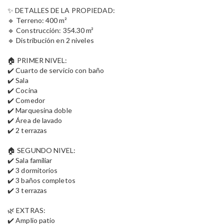
✨ DETALLES DE LA PROPIEDAD:
🔹 Terreno: 400 m²
🔹 Construcción: 354.30 m²
🔹 Distribución en 2 niveles
🏠 PRIMER NIVEL:
✔️ Cuarto de servicio con baño
✔️ Sala
✔️ Cocina
✔️ Comedor
✔️ Marquesina doble
✔️ Área de lavado
✔️ 2 terrazas
🏠 SEGUNDO NIVEL:
✔️ Sala familiar
✔️ 3 dormitorios
✔️ 3 baños completos
✔️ 3 terrazas
🌿 EXTRAS:
✔️ Amplio patio