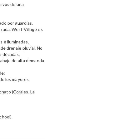
usivos de una
ado por guardias,
rrada. West Village es
s e iluminadas,
de drenaje pluvial. No
e décadas.
trabajo de alta demanda
de:
 de los mayores
nato (Corales, La
chool).