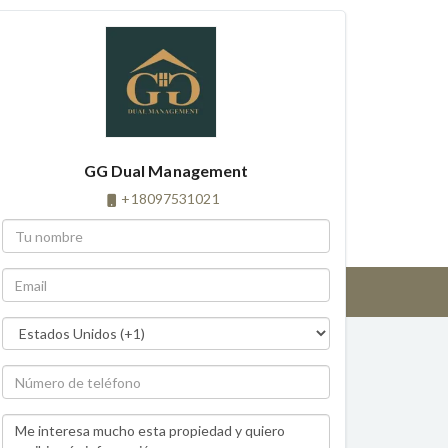
GG Dual Management
+18097531021
$1,100,000 USD
en venta
$5,000 USD
en renta