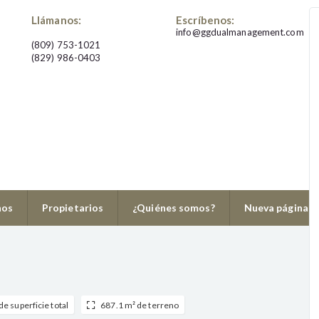
Llámanos:
Escríbenos:
info@ggdualmanagement.com
(809) 753-1021
(829) 986-0403
8299860403
nos
Propietarios
¿Quiénes somos?
Nueva página
de superficie total
687.1 m² de terreno