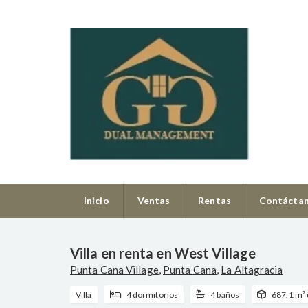
Inicio
Ventas
Rentas
Contácta
Villa en renta en West Village
Punta Cana Village
,
Punta Cana
,
La Altagracia
Villa
4 dormitorios
4 baños
687.1 m² 