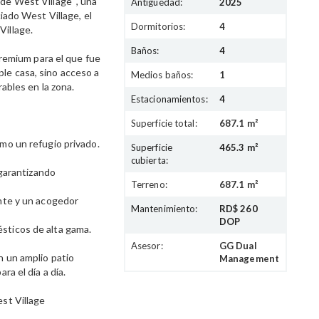
de West Village ", una
Antigüedad:
2025
iado West Village, el
Dormitorios:
4
Village.
Baños:
4
premium para el que fue
le casa, sino acceso a
Medios baños:
1
ables en la zona.
Estacionamientos:
4
Superficie total:
687.1 m²
mo un refugio privado.
Superficie
465.3 m²
cubierta:
 garantizando
Terreno:
687.1 m²
ante y un acogedor
Mantenimiento:
RD$ 260
.
DOP
sticos de alta gama.
Asesor:
GG Dual
n un amplio patio
Management
ra el día a día.
st Village