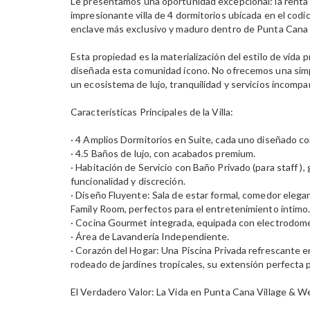
Le presentamos una oportunidad excepcional: la renta 
impresionante villa de 4 dormitorios ubicada en el codic
enclave más exclusivo y maduro dentro de Punta Cana 
Esta propiedad es la materialización del estilo de vida 
diseñada esta comunidad ícono. No ofrecemos una simp
un ecosistema de lujo, tranquilidad y servicios incompar
Características Principales de la Villa:
· 4 Amplios Dormitorios en Suite, cada uno diseñado co
· 4.5 Baños de lujo, con acabados premium.
· Habitación de Servicio con Baño Privado (para staff ),
funcionalidad y discreción.
· Diseño Fluyente: Sala de estar formal, comedor eleg
Family Room, perfectos para el entretenimiento íntimo
· Cocina Gourmet integrada, equipada con electrodomé
· Área de Lavandería Independiente.
· Corazón del Hogar: Una Piscina Privada refrescante e
rodeado de jardines tropicales, su extensión perfecta pa
El Verdadero Valor: La Vida en Punta Cana Village & We